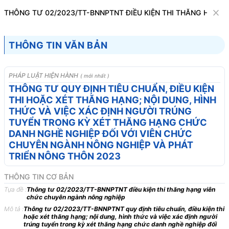
Văn bản
THÔNG TƯ 02/2023/TT-BNNPTNT ĐIỀU KIỆN THI THĂNG HẠNG
Tìm kiếm
Tải về
Cỡ chữ
THÔNG TIN VĂN BẢN
1
x
Thông tư 02/2023/TT-BNNPTNT điều kiện
PHÁP LUẬT HIỆN HÀNH
( mới nhất )
thi thăng hạng viên chức chuyên ngành
THÔNG TƯ QUY ĐỊNH TIÊU CHUẨN, ĐIỀU KIỆN
THI HOẶC XÉT THĂNG HẠNG; NỘI DUNG, HÌNH
nông nghiệp
THỨC VÀ VIỆC XÁC ĐỊNH NGƯỜI TRÚNG
Bộ máy hành chính
TUYỂN TRONG KỲ XÉT THĂNG HẠNG CHỨC
DANH NGHỀ NGHIỆP ĐỐI VỚI VIÊN CHỨC
CHUYÊN NGÀNH NÔNG NGHIỆP VÀ PHÁT
BỘ NÔNG NGHIỆP VÀ
CỘNG HÒA XÃ HỘI CHỦ
TRIỂN NÔNG THÔN 2023
PHÁT TRIỂN NÔNG
NGHĨA VIỆT NAM
THÔN
Độc lập - Tự do - Hạnh
THÔNG TIN CƠ BẢN
-------
phúc
Tựa đề :
Thông tư 02/2023/TT-BNNPTNT điều kiện thi thăng hạng viên
chức chuyên ngành nông nghiệp
---------------
Mô tả :
Thông tư 02/2023/TT-BNNPTNT quy định tiêu chuẩn, điều kiện thi
Số: 02/2023/TT-BNNPTNT
Hà Nội, ngày 02 tháng 6
hoặc xét thăng hạng; nội dung, hình thức và việc xác định người
trúng tuyển trong kỳ xét thăng hạng chức danh nghề nghiệp đối