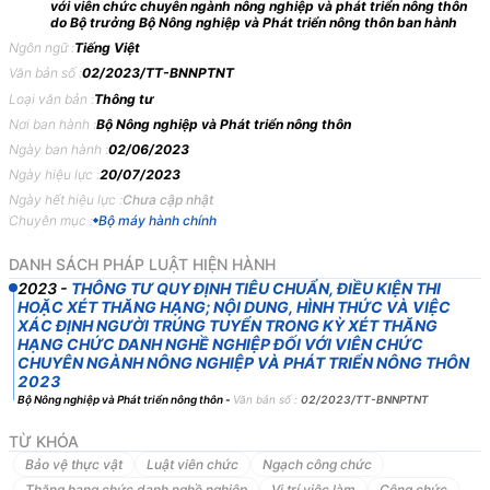
năm 2023
với viên chức chuyên ngành nông nghiệp và phát triển nông thôn
do Bộ trưởng Bộ Nông nghiệp và Phát triển nông thôn ban hành
THÔNG
TƯ
Ngôn ngữ :
Tiếng Việt
Văn bản số :
02/2023/TT-BNNPTNT
QUY
ĐỊNH
TIÊU
CHUẨN,
ĐIỀU
KIỆN
THI
HOẶC
XÉT
THĂNG
Loại văn bản :
Thông tư
HẠNG;
NỘI
DUNG,
HÌNH
THỨC
VÀ
VIỆC
XÁC
ĐỊNH
NGƯỜI
Nơi ban hành :
Bộ Nông nghiệp và Phát triển nông thôn
TRÚNG
TUYỂN
TRONG
KỲ
XÉT
THĂNG
HẠNG
CHỨC
DANH
Ngày ban hành :
02/06/2023
NGHỀ
NGHIỆP
ĐỐI
VỚI
VIÊN
CHỨC
CHUYÊN
NGÀNH
NÔNG
Ngày hiệu lực :
20/07/2023
NGHIỆP
VÀ
PHÁT
TRIỂN
NÔNG
THÔN
Ngày hết hiệu lực :
Chưa cập nhật
Căn
cứ
Luật
Viên
chức
ngày
15
tháng
11
năm
2010;
Luật
sửa
đổi,
bổ
Chuyên mục :
Bộ máy hành chính
sung
một
số
điều
của
Luật
Cán
bộ,
công
chức
và
Luật
Viên
chức
ngày
DANH SÁCH PHÁP LUẬT HIỆN HÀNH
25
tháng
11
năm
2019;
2023
-
THÔNG TƯ QUY ĐỊNH TIÊU CHUẨN, ĐIỀU KIỆN THI
Căn
cứ
Nghị
định
số
105/2022/NĐ-CP
ngày
22
tháng
12
năm
2022
HOẶC XÉT THĂNG HẠNG; NỘI DUNG, HÌNH THỨC VÀ VIỆC
của
Chính
phủ
quy
định
chức
năng,
nhiệm
vụ,
quyền
hạn
và
cơ
cấu
tổ
XÁC ĐỊNH NGƯỜI TRÚNG TUYỂN TRONG KỲ XÉT THĂNG
chức
của
Bộ
Nông
nghiệp
và
Phát
triển
nông
thôn;
HẠNG CHỨC DANH NGHỀ NGHIỆP ĐỐI VỚI VIÊN CHỨC
CHUYÊN NGÀNH NÔNG NGHIỆP VÀ PHÁT TRIỂN NÔNG THÔN
Căn
cứ
Nghị
định
số
115/2020/NĐ-CP
ngày
25
tháng
9
năm
2020
của
2023
Chính
phủ
quy
định
về
tuyển
dụng,
sử
dụng
và
quản
lý
viên
chức;
Bộ Nông nghiệp và Phát triển nông thôn
-
Văn bản số :
02/2023/TT-BNNPTNT
Theo
đề
nghị
của
Vụ
trưởng
Vụ
Tổ
chức
cán
bộ;
TỪ KHÓA
Sau
khi
thống
nhất
với
Bộ
Nội
vụ,
Bộ
trưởng
Bộ
Nông
nghiệp
và
Phát
Bảo vệ thực vật
Luật viên chức
Ngạch công chức
triển
nông
thôn
ban
hành
Thông
tư
quy
định
tiêu
chuẩn,
điều
kiện
thi
Thăng hạng chức danh nghề nghiệp
Vị trí việc làm
Công chức