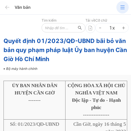
Văn bản
Tìm kiếm
Tải về
Cỡ chữ
1
x
Quyết định 01/2023/QĐ-UBND bãi bỏ văn
bản quy phạm pháp luật Ủy ban huyện Cần
Giờ Hồ Chí Minh
Bộ máy hành chính
ỦY BAN NHÂN DÂN
CỘNG HÒA XÃ HỘI CHỦ
HUYỆN CẦN GIỜ
NGHĨA VIỆT NAM
-------
Độc lập - Tự do - Hạnh
phúc
---------------
Số: 01/2023/QĐ-UBND
Cần Giờ, ngày 16 tháng 5