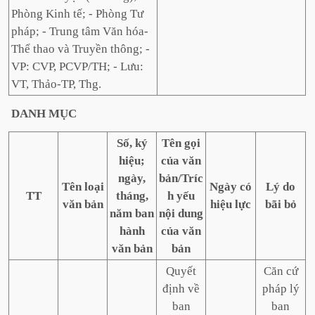
Phòng Kinh tế; - Phòng Tư
pháp; - Trung tâm Văn hóa-
Thể thao và Truyền thông; -
VP: CVP, PCVP/TH; - Lưu:
VT, Thảo-TP, Thg.
DANH
MỤC
Số, ký
Tên gọi
hiệu;
của văn
ngày,
bản/Tríc
Tên loại
Ngày có
Lý do
TT
tháng,
h yếu
văn bản
hiệu lực
bãi bỏ
năm ban
nội dung
hành
của văn
văn bản
bản
Quyết
Căn cứ
định về
pháp lý
ban
ban