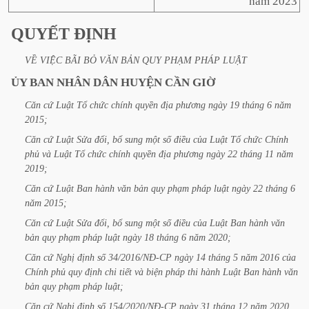
năm 2023
QUYẾT
ĐỊNH
VỀ
VIỆC
BÃI
BỎ
VĂN
BẢN
QUY
PHẠM
PHÁP
LUẬT
ỦY
BAN
NHÂN
DÂN
HUYỆN
CẦN
GIỜ
Căn
cứ
Luật
Tổ
chức
chính
quyền
địa
phương
ngày
19
tháng
6
năm
2015;
Căn
cứ
Luật
Sửa
đổi,
bổ
sung
một
số
điều
của
Luật
Tổ
chức
Chính
phủ
và
Luật
Tổ
chức
chính
quyền
địa
phương
ngày
22
tháng
11
năm
2019;
Căn
cứ
Luật
Ban
hành
văn
bản
quy
phạm
pháp
luật
ngày
22
tháng
6
năm
2015;
Căn
cứ
Luật
Sửa
đổi,
bổ
sung
một
số
điều
của
Luật
Ban
hành
văn
bản
quy
phạm
pháp
luật
ngày
18
tháng
6
năm
2020;
Căn
cứ
Nghị
định
số
34/2016/NĐ-CP
ngày
14
tháng
5
năm
2016
của
Chính
phủ
quy
định
chi
tiết
và
biện
pháp
thi
hành
Luật
Ban
hành
văn
bản
quy
phạm
pháp
luật;
Căn
cứ
Nghị
định
số
154/2020/NĐ-CP
ngày
31
tháng
12
năm
2020