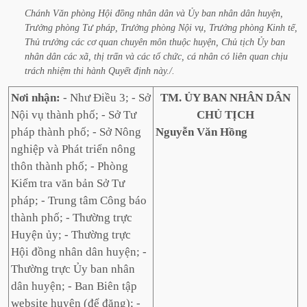
Chánh
Văn
phòng
Hội
đồng
nhân
dân
và
Ủy
ban
nhân
dân
huyện,
Trưởng
phòng
Tư
pháp,
Trưởng
phòng
Nội
vụ,
Trưởng
phòng
Kinh
tế,
Thủ
trưởng
các
cơ
quan
chuyên
môn
thuộc
huyện,
Chủ
tịch
Ủy
ban
nhân
dân
các
xã,
thị
trấn
và
các
tổ
chức,
cá
nhân
có
liên
quan
chịu
trách
nhiệm
thi
hành
Quyết
định
này./.
Nơi nhận:
- Như Điều 3; - Sở
TM. ỦY BAN NHÂN DÂN
Nội vụ thành phố; - Sở Tư
CHỦ TỊCH
pháp thành phố; - Sở Nông
Nguyễn Văn Hồng
nghiệp và Phát triển nông
thôn thành phố; - Phòng
Kiểm tra văn bản Sở Tư
pháp; - Trung tâm Công báo
thành phố; - Thường trực
Huyện ủy; - Thường trực
Hội đồng nhân dân huyện; -
Thường trực Ủy ban nhân
dân huyện; - Ban Biên tập
website huyện (để đăng); -