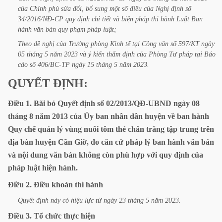
của
Chính
phủ
sửa
đổi,
bổ
sung
một
số
điều
của
Nghị
định
số
34/2016/NĐ-CP
quy
định
chi
tiết
và
biện
pháp
thi
hành
Luật
Ban
hành
văn
bản
quy
phạm
pháp
luật;
Theo
đề
nghị
của
Trưởng
phòng
Kinh
tế
tại
Công
văn
số
597/KT
ngày
05
tháng
5
năm
2023
và
ý
kiến
thẩm
định
của
Phòng
Tư
pháp
tại
Báo
cáo
số
406/BC-TP
ngày
15
tháng
5
năm
2023.
QUYẾT
ĐỊNH:
Điều
1.
Bãi
bỏ
Quyết
định
số
02/2013/QĐ-UBND
ngày
08
tháng
8
năm
2013
của
Ủy
ban
nhân
dân
huyện
về
ban
hành
Quy
chế
quản
lý
vùng
nuôi
tôm
thẻ
chân
trắng
tập
trung
trên
địa
bàn
huyện
Cần
Giờ,
do
căn
cứ
pháp
lý
ban
hành
văn
bản
và
nội
dung
văn
bản
không
còn
phù
hợp
với
quy
định
của
pháp
luật
hiện
hành.
Điều
2.
Điều
khoản
thi
hành
Quyết
định
này
có
hiệu
lực
từ
ngày
23
tháng
5
năm
2023.
Điều
3.
Tổ
chức
thực
hiện