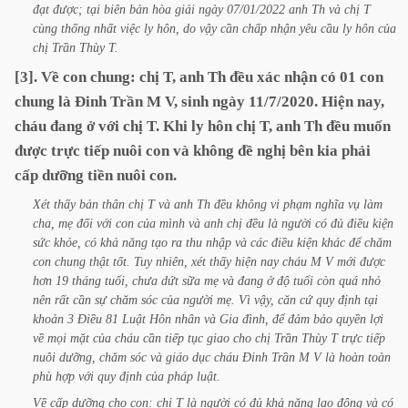
đạt
được;
tại
biên
bản
hòa
giải
ngày
07/01/2022
anh
Th
và
chị
T
cùng
thống
nhất
việc
ly
hôn,
do
vậy
cần
chấp
nhận
yêu
cầu
ly
hôn
của
chị
Trần
Thùy
T.
[3].
Về
con
chung:
chị
T,
anh
Th
đều
xác
nhận
có
01
con
chung
là
Đinh
Trần
M
V,
sinh
ngày
11/7/2020.
Hiện
nay,
cháu
đang
ở
với
chị
T.
Khi
ly
hôn
chị
T,
anh
Th
đều
muốn
được
trực
tiếp
nuôi
con
và
không
đề
nghị
bên
kia
phải
cấp
dưỡng
tiền
nuôi
con.
Xét
thấy
bản
thân
chị
T
và
anh
Th
đều
không
vi
phạm
nghĩa
vụ
làm
cha,
mẹ
đối
với
con
của
mình
và
anh
chị
đều
là
người
có
đủ
điều
kiện
sức
khỏe,
có
khả
năng
tạo
ra
thu
nhập
và
các
điều
kiện
khác
để
chăm
con
chung
thật
tốt.
Tuy
nhiên,
xét
thấy
hiện
nay
cháu
M
V
mới
được
hơn
19
tháng
tuổi,
chưa
dứt
sữa
mẹ
và
đang
ở
độ
tuổi
còn
quá
nhỏ
nên
rất
cần
sự
chăm
sóc
của
người
mẹ.
Vì
vậy,
căn
cứ
quy
định
tại
khoản
3
Điều
81
Luật
Hôn
nhân
và
Gia
đình,
để
đảm
bảo
quyền
lợi
về
mọi
mặt
của
cháu
cần
tiếp
tục
giao
cho
chị
Trần
Thùy
T
trực
tiếp
nuôi
dưỡng,
chăm
sóc
và
giáo
dục
cháu
Đinh
Trần
M
V
là
hoàn
toàn
phù
hợp
với
quy
định
của
pháp
luật.
Về
cấp
dưỡng
cho
con:
chị
T
là
người
có
đủ
khả
năng
lao
động
và
có