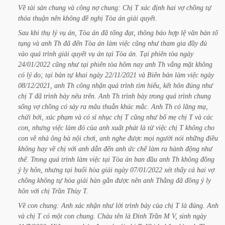
Về
tài
sản
chung
và
công
nợ
chung:
Chị
T
xác
định
hai
vợ
chồng
tự
thỏa
thuận
nên
không
đề
nghị
Tòa
án
giải
quyết.
Sau
khi
thụ
lý
vụ
án,
Tòa
án
đã
tống
đạt,
thông
báo
hợp
lệ
văn
bản
tố
tụng
và
anh
Th
đã
đến
Tòa
án
làm
việc
cũng
như
tham
gia
đầy
đủ
vào
quá
trình
giải
quyết
vụ
án
tại
Tòa
án.
Tại
phiên
tòa
ngày
24/01/2022
cũng
như
tại
phiên
tòa
hôm
nay
anh
Th
vắng
mặt
không
có
lý
do;
tại
bản
tự
khai
ngày
22/11/2021
và
Biên
bản
làm
việc
ngày
08/12/2021,
anh
Th
công
nhận
quá
trình
tìm
hiểu,
kết
hôn
đúng
như
chị
T
đã
trình
bày
nêu
trên.
Anh
Th
trình
bày
trong
quá
trình
chung
sống
vợ
chồng
có
sảy
ra
mâu
thuẫn
khúc
mắc.
Anh
Th
có
lăng
mạ,
chửi
bới,
xúc
phạm
và
có
sỉ
nhục
chị
T
cũng
như
bố
mẹ
chị
T
và
các
con,
nhưng
việc
làm
đó
của
anh
xuất
phát
là
từ
việc
chị
T
không
cho
con
về
nhà
ông
bà
nội
chơi,
anh
nghe
được
mọi
người
nói
những
điều
không
hay
về
chị
với
anh
dẫn
đến
anh
ức
chế
làm
ra
hành
động
như
thế.
Trong
quá
trình
làm
việc
tại
Tòa
án
ban
đầu
anh
Th
không
đồng
ý
ly
hôn,
nhưng
tại
buổi
hòa
giải
ngày
07/01/2022
xét
thấy
cả
hai
vợ
chồng
không
tự
hòa
giải
hàn
gắn
được
nên
anh
Thằng
đã
đồng
ý
ly
hôn
với
chị
Trần
Thùy
T.
Về
con
chung:
Anh
xác
nhận
như
lời
trình
bày
của
chị
T
là
đúng.
Anh
và
chị
T
có
một
con
chung.
Cháu
tên
là
Đinh
Trần
M
V,
sinh
ngày