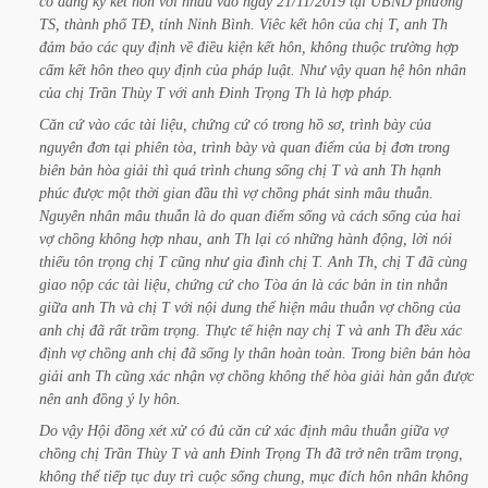
có
đăng
ký
kết
hôn
với
nhau
vào
ngày
21/11/2019
tại
UBND
phường
TS,
thành
phố
TĐ,
tỉnh
Ninh
Bình.
Viêc
kết
hôn
của
chị
T,
anh
Th
đảm
bảo
các
quy
định
về
điều
kiện
kết
hôn,
không
thuộc
trường
hợp
cấm
kết
hôn
theo
quy
định
của
pháp
luật.
Như
vậy
quan
hệ
hôn
nhân
của
chị
Trần
Thùy
T
với
anh
Đinh
Trọng
Th
là
hợp
pháp.
Căn
cứ
vào
các
tài
liệu,
chứng
cứ
có
trong
hồ
sơ,
trình
bày
của
nguyên
đơn
tại
phiên
tòa,
trình
bày
và
quan
điểm
của
bị
đơn
trong
biên
bản
hòa
giải
thì
quá
trình
chung
sống
chị
T
và
anh
Th
hạnh
phúc
được
một
thời
gian
đầu
thì
vợ
chồng
phát
sinh
mâu
thuẫn.
Nguyên
nhân
mâu
thuẫn
là
do
quan
điểm
sống
và
cách
sống
của
hai
vợ
chồng
không
hợp
nhau,
anh
Th
lại
có
những
hành
động,
lời
nói
thiếu
tôn
trọng
chị
T
cũng
như
gia
đình
chị
T.
Anh
Th,
chị
T
đã
cùng
giao
nộp
các
tài
liệu,
chứng
cứ
cho
Tòa
án
là
các
bản
in
tin
nhắn
giữa
anh
Th
và
chị
T
với
nội
dung
thể
hiện
mâu
thuẫn
vợ
chồng
của
anh
chị
đã
rất
trầm
trọng.
Thực
tế
hiện
nay
chị
T
và
anh
Th
đều
xác
định
vợ
chồng
anh
chị
đã
sống
ly
thân
hoàn
toàn.
Trong
biên
bản
hòa
giải
anh
Th
cũng
xác
nhận
vợ
chồng
không
thể
hòa
giải
hàn
gắn
được
nên
anh
đồng
ý
ly
hôn.
Do
vậy
Hội
đồng
xét
xử
có
đủ
căn
cứ
xác
định
mâu
thuẫn
giữa
vợ
chồng
chị
Trần
Thùy
T
và
anh
Đinh
Trọng
Th
đã
trở
nên
trầm
trọng,
không
thể
tiếp
tục
duy
trì
cuộc
sống
chung,
mục
đích
hôn
nhân
không