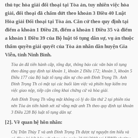
thủ
tục
hòa
giải
đối
thoại
tại
Tòa
án,
tuy
nhiên
việc
hòa
giải,
đối
thoại
đã
chấm
dứt
theo
khoản
3
Điều
40
Luật
Hòa
giải
Đối
thoại
tại
Tòa
án.
Căn
cứ
theo
quy
định
tại
điểm
a
khoản
1
Điều
28,
điểm
a
khoản
1
Điều
35
và
điểm
a
khoản
1
Điều
39
của
Bộ
luật
tố
tụng
dân
sự,
vụ
án
thuộc
thẩm
quyền
giải
quyết
của
Tòa
án
nhân
dân
huyện
Gia
Viễn,
tỉnh
Ninh
Bình.
Tòa
án
đã
tiến
hành
cấp,
tống
đạt,
thông
báo
các
văn
bản
tố
tụng
theo
đúng
quy
định
tại
khoản
1,
khoản
2
Điều
172;
khoản
3,
khoản
5
Điều
177
của
Bộ
luật
tố
tụng
dân
sự
cho
anh
Đinh
Trọng
Th.
Anh
Đinh
Trọng
Th
có
mặt
tại
các
buổi
làm
việc
và
phiên
họp
kiểm
tra
việc
giao
nộp,
tiếp
cận
công
khai
chứng
cứ
và
hòa
giải.
Anh
Đinh
Trọng
Th
vắng
mặt
không
có
lý
do
lần
thứ
2
tại
phiên
tòa
nên
Tòa
án
tiến
hành
xét
xử
vắng
mặt
anh
Th
theo
quy
định
tại
khoản
3
Điều
228
Bộ
luật
tố
tụng
dân
sự.
[2].
Về
quan
hệ
hôn
nhân:
Chị
Trần
Thùy
T
và
anh
Đinh
Trọng
Th
được
tự
nguyện
tìm
hiểu
và