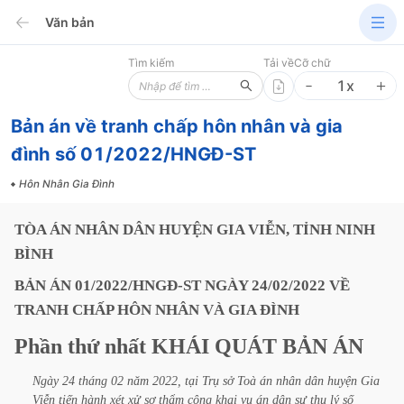
Văn bản
Tìm kiếm
Tải về
Cỡ chữ
1
x
Bản án về tranh chấp hôn nhân và gia
đình số 01/2022/HNGĐ-ST
Hôn Nhân Gia Đình
TÒA
ÁN
NHÂN
DÂN
HUYỆN
GIA
VIỄN,
TỈNH
NINH
BÌNH
BẢN
ÁN
01/2022/HNGĐ-ST
NGÀY
24/02/2022
VỀ
TRANH
CHẤP
HÔN
NHÂN
VÀ
GIA
ĐÌNH
Phần
thứ
nhất
KHÁI
QUÁT
BẢN
ÁN
Ngày
24
tháng
02
năm
2022,
tại
Trụ
sở
Toà
án
nhân
dân
huyện
Gia
Viễn
tiến
hành
xét
xử
sơ
thẩm
công
khai
vụ
án
dân
sự
thụ
lý
số