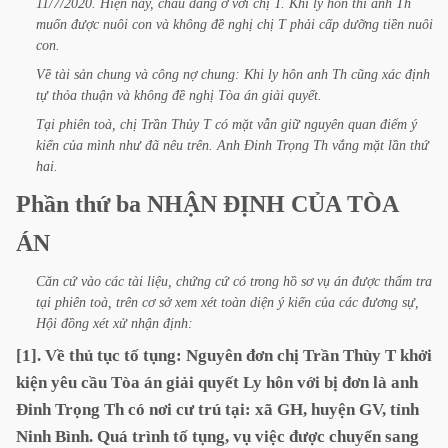
11/7/2020.
Hiện
nay,
cháu
đang
ở
với
chị
T.
Khi
ly
hôn
thì
anh
Th
muốn
được
nuôi
con
và
không
đề
nghị
chị
T
phải
cấp
dưỡng
tiền
nuôi
con.
Về
tài
sản
chung
và
công
nợ
chung:
Khi
ly
hôn
anh
Th
cũng
xác
định
tự
thỏa
thuận
và
không
đề
nghị
Tòa
án
giải
quyết.
Tại
phiên
toà,
chị
Trần
Thủy
T
có
mặt
vẫn
giữ
nguyên
quan
điểm
ý
kiến
của
mình
như
đã
nêu
trên.
Anh
Đinh
Trọng
Th
vắng
mặt
lần
thứ
hai.
Phần
thứ
ba
NHẬN
ĐỊNH
CỦA
TÒA
ÁN
Căn
cứ
vào
các
tài
liệu,
chứng
cứ
có
trong
hồ
sơ
vụ
án
được
thẩm
tra
tại
phiên
toà,
trên
cơ
sở
xem
xét
toàn
diện
ý
kiến
của
các
đương
sự,
Hội
đồng
xét
xử
nhận
định:
[1].
Về
thủ
tục
tố
tụng:
Nguyên
đơn
chị
Trần
Thùy
T
khởi
kiện
yêu
cầu
Tòa
án
giải
quyết
Ly
hôn
với
bị
đơn
là
anh
Đinh
Trọng
Th
có
nơi
cư
trú
tại:
xã
GH,
huyện
GV,
tỉnh
Ninh
Bình.
Quá
trình
tố
tụng,
vụ
việc
được
chuyển
sang