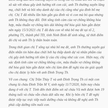
xô
sát
với
nhau
gây
ảnh
hưởng
tới
con
cái;
anh
Th
thường
xuyên
lăng
mạ,
chửi
bới
và
bôi
nhọ
danh
dự
của
chị
cũng
như
gia
đình
bố
mẹ
chị.
Chị
T
đã
nhiều
lần
hàn
gắn
gia
đình
và
vì
con
mà
bỏ
qua
nhưng
anh
Th
không
thay
đổi.
Đời
sống
tình
cảm
của
vợ
chồng
không
hòa
hợp,
mâu
thuẫn
vợ
chồng
kéo
dài
không
thể
hòa
giải
hàn
gắn
được
nên
ngày
15/3/2021
chị
T
đã
đưa
con
về
nhà
bố
mẹ
đẻ
tại
tổ
2,
phường
TS,
thành
phố
TĐ,
tỉnh
Ninh
Bình
để
sinh
sống,
từ
thời
điểm
đó
chị
và
anh
Th
ly
thân
hoàn
toàn.
Trong
thời
gian
chị
T
sống
tại
nhà
bố
mẹ
đẻ,
anh
Th
thường
xuyên
gọi
điện
nhắn
tin
hăm
dọa
chửi
bới
hạ
thấp
danh
dự
và
nhân
phẩm
của
chị
gây
ảnh
hưởng
tới
tâm
lý
của
chị
cũng
như
các
con.
Hiện
nay,
chị
xác
định
tình
cảm
vợ
chồng
không
còn,
mâu
thuẫn
vợ
chồng
không
thể
hòa
giải
hàn
gắn
được
nên
chị
làm
đơn
đề
nghị
tòa
án
giải
quyết
cho
chị
được
ly
hôn
với
anh
Đinh
Trọng
Th.
Về
con
chung:
Chị
Trần
Thùy
T
và
anh
Đinh
Trọng
Th
có
một
con
chung
là
cháu
Đinh
Trần
M
V,
sinh
ngày
11/7/2020,
hiện
nay
cháu
đang
ở
với
chị
T.
Tính
đến
thời
điểm
xét
xử
cháu
Vũ
mới
được
hơn
19
tháng
tuổi
và
cháu
vẫn
chưa
dứt
sữa
mẹ.
Khi
ly
hôn
chị
T
đề
nghị
được
tiếp
tục
trực
tiếp
nuôi
dưỡng
cháu
và
không
đề
nghị
anh
Th
phải
cấp
dưỡng
tiền
nuôi
con.