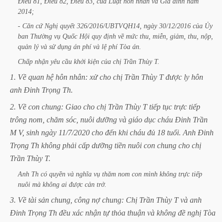
Điều
81,
Điều
82,
Điều
83,
của
Luật
hôn
nhân
và
Gia
đình
năm
2014;
-
Căn
cứ
Nghị
quyết
326/2016/UBTVQH14,
ngày
30/12/2016
của
Ủy
ban
Thường
vụ
Quốc
Hội
quy
định
về
mức
thu,
miễn,
giảm,
thu,
nộp,
quản
lý
và
sử
dụng
án
phí
và
lệ
phí
Tòa
án.
Chấp
nhận
yêu
cầu
khởi
kiện
của
chị
Trần
Thùy
T.
1.
Về
quan
hệ
hôn
nhân:
xử
cho
chị
Trần
Thùy
T
được
ly
hôn
anh
Đinh
Trọng
Th.
2.
Về
con
chung:
Giao
cho
chị
Trần
Thùy
T
tiếp
tục
trực
tiếp
trông
nom,
chăm
sóc,
nuôi
dưỡng
và
giáo
dục
cháu
Đinh
Trần
M
V,
sinh
ngày
11/7/2020
cho
đến
khi
cháu
đủ
18
tuổi.
Anh
Đinh
Trọng
Th
không
phải
cấp
dưỡng
tiền
nuôi
con
chung
cho
chị
Trần
Thùy
T.
Anh
Th
có
quyền
và
nghĩa
vụ
thăm
nom
con
mình
không
trực
tiếp
nuôi
mà
không
ai
được
cản
trở.
3.
Về
tài
sản
chung,
công
nợ
chung:
Chị
Trần
Thùy
T
và
anh
Đinh
Trọng
Th
đều
xác
nhận
tự
thỏa
thuận
và
không
đề
nghị
Tòa