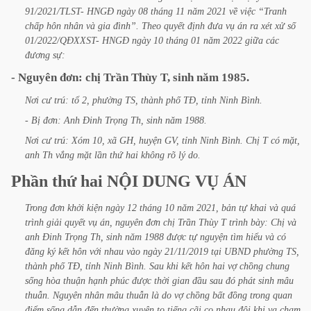
91/2021/TLST-
HNGĐ
ngày
08
tháng
11
năm
2021
về
việc
“Tranh
chấp
hôn
nhân
và
gia
đình”.
Theo
quyết
định
đưa
vụ
án
ra
xét
xử
số
01/2022/QĐXXST-
HNGĐ
ngày
10
tháng
01
năm
2022
giữa
các
đương
sự:
-
Nguyên
đơn:
chị
Trần
Thùy
T,
sinh
năm
1985.
Nơi
cư
trú:
tổ
2,
phường
TS,
thành
phố
TĐ,
tỉnh
Ninh
Bình.
-
Bị
đơn:
Anh
Đinh
Trọng
Th,
sinh
năm
1988.
Nơi
cư
trú:
Xóm
10,
xã
GH,
huyện
GV,
tỉnh
Ninh
Bình.
Chị
T
có
mặt,
anh
Th
vắng
mặt
lần
thứ
hai
không
rõ
lý
do.
Phần
thứ
hai
NỘI
DUNG
VỤ
ÁN
Trong
đơn
khởi
kiện
ngày
12
tháng
10
năm
2021,
bản
tự
khai
và
quá
trình
giải
quyết
vụ
án,
nguyên
đơn
chị
Trần
Thùy
T
trình
bày:
Chị
và
anh
Đinh
Trọng
Th,
sinh
năm
1988
được
tự
nguyện
tìm
hiểu
và
có
đăng
ký
kết
hôn
với
nhau
vào
ngày
21/11/2019
tại
UBND
phường
TS,
thành
phố
TĐ,
tỉnh
Ninh
Bình.
Sau
khi
kết
hôn
hai
vợ
chồng
chung
sống
hòa
thuận
hạnh
phúc
được
thời
gian
đầu
sau
đó
phát
sinh
mâu
thuẫn.
Nguyên
nhân
mâu
thuẫn
là
do
vợ
chồng
bất
đồng
trong
quan
điểm
sống
dẫn
đến
thường
xuyên
to
tiếng
cãi
cọ
nhau
đôi
khi
va
chạm