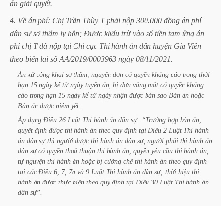
án
giải
quyết.
4.
Về
án
phí:
Chị
Trần
Thùy
T
phải
nộp
300.000
đồng
án
phí
dân
sự
sơ
thẩm
ly
hôn;
Được
khấu
trừ
vào
số
tiền
tạm
ứng
án
phí
chị
T
đã
nộp
tại
Chi
cục
Thi
hành
án
dân
huyện
Gia
Viễn
theo
biên
lai
số
AA/2019/0003963
ngày
08/11/2021.
Án
xử
công
khai
sơ
thẩm,
nguyên
đơn
có
quyền
kháng
cáo
trong
thời
hạn
15
ngày
kể
từ
ngày
tuyên
án,
bị
đơn
vắng
mặt
có
quyền
kháng
cáo
trong
hạn
15
ngày
kể
từ
ngày
nhận
được
bản
sao
Bản
án
hoặc
Bản
án
được
niêm
yết.
Áp
dụng
Điều
26
Luật
Thi
hành
án
dân
sự:
“Trường
hợp
bản
án,
quyết
định
được
thi
hành
án
theo
quy
định
tại
Điều
2
Luật
Thi
hành
án
dân
sự
thì
người
được
thi
hành
án
dân
sự,
người
phải
thi
hành
án
dân
sự
có
quyền
thoả
thuận
thi
hành
án,
quyền
yêu
cầu
thi
hành
án,
tự
nguyện
thi
hành
án
hoặc
bị
cưỡng
chế
thi
hành
án
theo
quy
định
tại
các
Điều
6,
7,
7a
và
9
Luật
Thi
hành
án
dân
sự;
thời
hiệu
thi
hành
án
được
thực
hiện
theo
quy
định
tại
Điều
30
Luật
Thi
hành
án
dân
sự”.