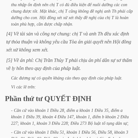
thu
nhập
ổn
định
nên
chị
T
có
đủ
điều
kiện
để
nuôi
dưỡng
các
con
chung
được
tốt.
Mặt
khác,
chị
T
cũng
không
đề
nghị
anh
Th
phải
cấp
dưỡng
cho
con.
Hội
đồng
xét
xử
xét
thấy
đề
nghị
của
chị
T
là
hoàn
toàn
phù
hợp,
cần
được
chấp
nhận.
[4]
Về
tài
sản
và
công
nợ
chung:
chị
T
và
anh
Th
đều
xác
định
tự
thỏa
thuận
và
không
yêu
cầu
Tòa
án
giải
quyết
nên
Hội
đồng
xét
xử
không
xem
xét.
[5]
Về
án
phí:
Chị
Trần
Thùy
T
phải
chịu
án
phí
dân
sự
sơ
thẩm
về
ly
hôn
theo
quy
định
của
pháp
luật.
Các
đương
sự
có
quyền
kháng
cáo
theo
quy
định
của
pháp
luật.
Vì
các
lẽ
trên:
Phần
thứ
tư
QUYẾT
ĐỊNH
-
Căn
cứ
vào
khoản
1
Điều
28,
điểm
a
khoản
1
Điều
35,
điểm
a
khoản
1
Điều
39,
khoản
4
Điều
147,
khoản
1,
điểm
b
khoản
2
Điều
227;
khoản
1,
khoản
3
Điều
228;
Điều
273
Bộ
luật
tố
tụng
dân
sự;
-
Căn
cứ
vào
khoản
1
Điều
51,
khoản
1
Điều
56,
Điều
58,
khoản
3