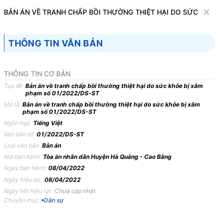
Văn bản
BẢN ÁN VỀ TRANH CHẤP BỒI THƯỜNG THIỆT HẠI DO SỨC KHỎE
Tìm kiếm
Tải về
Cỡ chữ
THÔNG TIN VĂN BẢN
1
x
Bản án về tranh chấp bồi thường thiệt hại
THÔNG TIN CƠ BẢN
do sức khỏe bị xâm phạm số 01/2022/DS-
Tựa đề :
Bản án về tranh chấp bồi thường thiệt hại do sức khỏe bị xâm
phạm số 01/2022/DS-ST
ST
Mô tả :
Bản án về tranh chấp bồi thường thiệt hại do sức khỏe bị xâm
phạm số 01/2022/DS-ST
Dân sự
Ngôn ngữ :
Tiếng Việt
Văn bản số :
01/2022/DS-ST
TÒA
ÁN
NHÂN
DÂN
HUYỆN
H,
TỈNH
C
Loại văn bản :
Bản án
BẢN
ÁN
01/2022/DS-ST
NGÀY
08/04/2022
VỀ
TRANH
Nơi ban hành :
Tòa án nhân dân Huyện Hà Quảng - Cao Bằng
Ngày ban hành :
08/04/2022
CHẤP
BỒI
THƯỜNG
THIỆT
HẠI
DO
SỨC
KHỎE
BỊ
Ngày hiệu lực :
08/04/2022
XÂM
PHẠM
Ngày hết hiệu lực :
Chưa cập nhật
Chuyên mục :
Dân sự
Phần
thứ
nhất
KHÁI
QUÁT
BẢN
ÁN